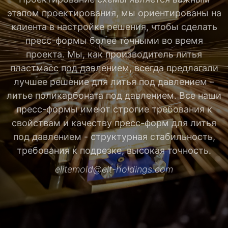
этапом проектирования, мы ориентированы на
клиента в настройке решения, чтобы сделать
пресс-формы более точными во время
проекта. Мы, как производитель литья
пластмасс под давлением, всегда предлагали
лучшее решение для литья под давлением –
литье поликарбоната под давлением. Все наши
пресс-формы имеют строгие требования к
свойствам и качеству пресс-форм для литья
под давлением - структурная стабильность,
требования к подрезке, высокая точность.
elitemold@elt-holdings.com